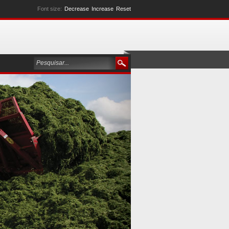
Font size:
Decrease
Increase
Reset